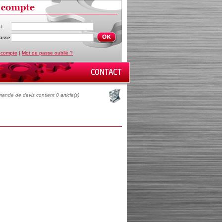
t
asse
 compte
|
Mot de passe oublié ?
ande de devis contient 0 article(s)