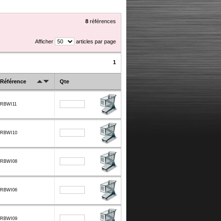
8
références
Afficher
articles par page
1
Référence
Qte
RBWI11
RBWI10
RBWI08
RBWI06
RBWI09