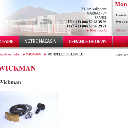
Identifian
Mot de p
Plan d'accès
Créer un
achines outils
WICKMAN
RONDELLE BELLEVILLE
Votre dem
WICKMAN
Wickman