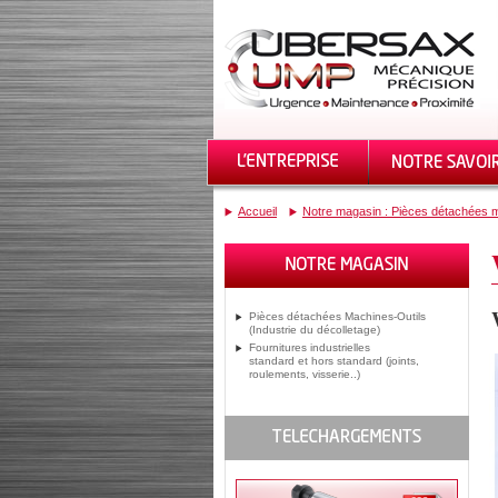
Accueil
Notre magasin : Pièces détachées m
Pièces détachées Machines-Outils
(Industrie du décolletage)
Fournitures industrielles
standard et hors standard (joints,
roulements, visserie..)