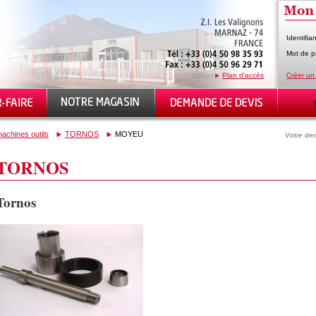
Identifian
Mot de p
Plan d'accès
Créer un
achines outils
TORNOS
MOYEU
Votre dem
TORNOS
Tornos