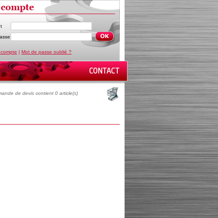
t
asse
 compte
|
Mot de passe oublié ?
ande de devis contient 0 article(s)