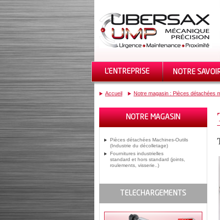
Accueil
Notre magasin : Pièces détachées m
Pièces détachées Machines-Outils
(Industrie du décolletage)
Fournitures industrielles
standard et hors standard (joints,
roulements, visserie..)