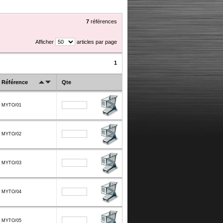
7
références
Afficher
articles par page
1
Référence
Qte
MYTO/01
MYTO/02
MYTO/03
MYTO/04
MYTO/05