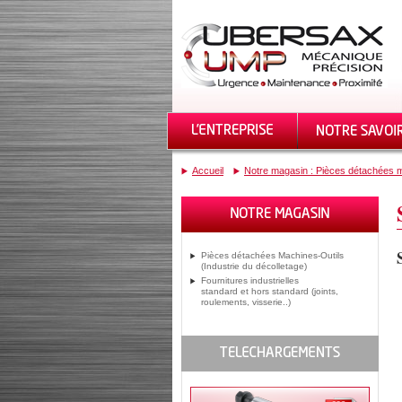
Accueil
Notre magasin : Pièces détachées m
Pièces détachées Machines-Outils
(Industrie du décolletage)
Fournitures industrielles
standard et hors standard (joints,
roulements, visserie..)