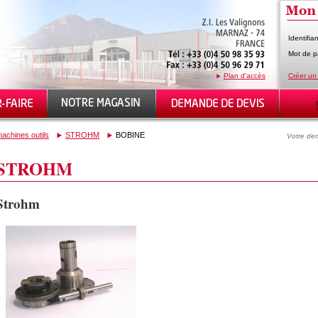
Identifian
Mot de p
Plan d'accès
Créer un
achines outils
STROHM
BOBINE
Votre dem
STROHM
Strohm