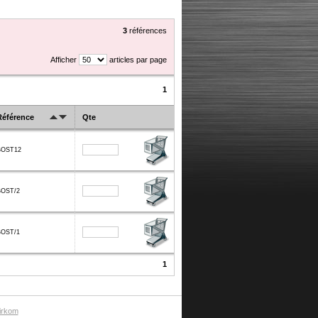
3
références
Afficher
articles par page
1
Référence
Qte
BOST12
BOST/2
BOST/1
1
irkom