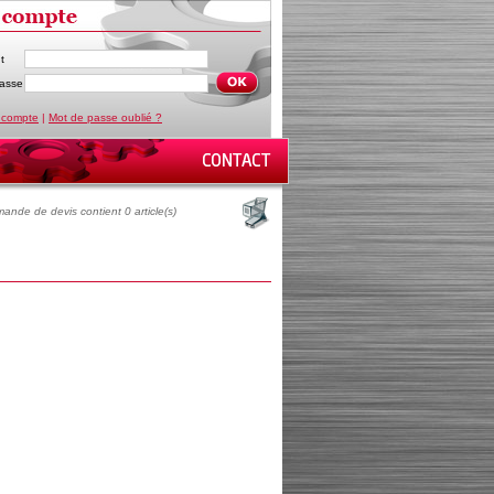
t
asse
 compte
|
Mot de passe oublié ?
ande de devis contient 0 article(s)