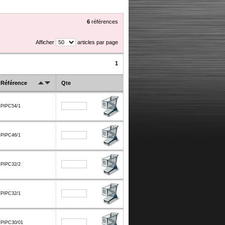
6
références
Afficher
articles par page
1
Référence
Qte
PIPC54/1
PIPC46/1
PIPC32/2
PIPC32/1
PIPC30/01