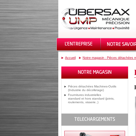
Accueil
Notre magasin : Pièces détachées m
Pièces détachées Machines-Outils
(Industrie du décolletage)
Fournitures industrielles
standard et hors standard (joints,
roulements, visserie..)