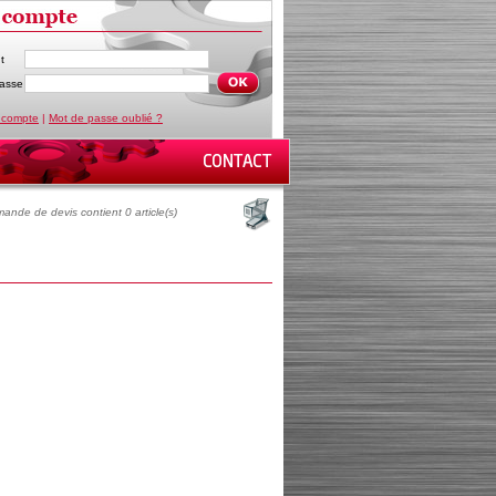
t
asse
 compte
|
Mot de passe oublié ?
ande de devis contient 0 article(s)