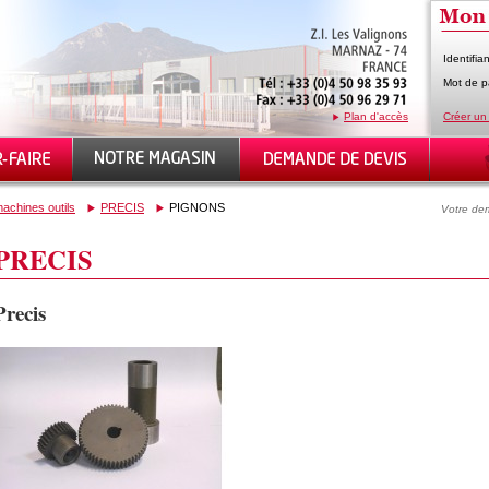
Identifian
Mot de p
Plan d'accès
Créer un
achines outils
PRECIS
PIGNONS
Votre dem
PRECIS
Precis