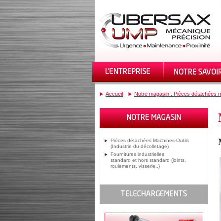
Accueil
Notre magasin : Pièces détachées m
Pièces détachées Machines-Outils
(Industrie du décolletage)
Fournitures industrielles
standard et hors standard (joints,
roulements, visserie..)