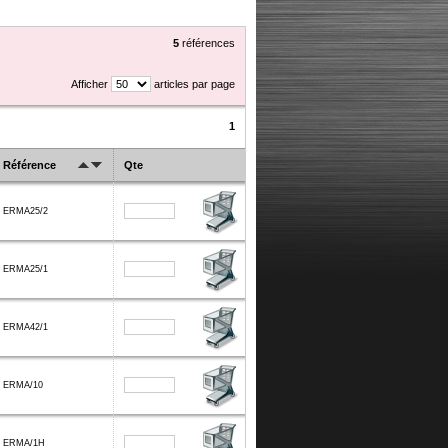
5
références
Afficher
articles par page
1
Référence
Qte
ERMA25/2
ERMA25/1
ERMA42/1
ERMA/10
ERMA/1H