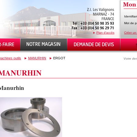
Identifian
Mot de p
Plan d'accès
Créer un
achines outils
MANURHIN
ERGOT
Votre dem
MANURHIN
Manurhin