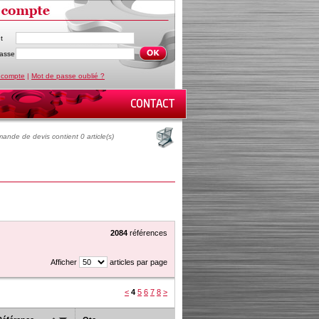
t
asse
 compte
|
Mot de passe oublié ?
ande de devis contient 0 article(s)
2084
références
Afficher
articles par page
<
4
5
6
7
8
>