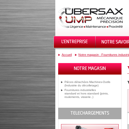
Accueil
Notre magasin : Fournitures industri
Pièces détachées Machines-Outils
(Industrie du décolletage)
Fournitures industrielles
standard et hors standard (joints,
roulements, visserie..)