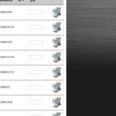
Référence
Qte
F3/8NCX3/4
3/8NCX2"1/2
F3/8NCX1/4
3/8NCX1"3/4
3/8NFX1"1/2
F3/8NFX1"
F3/8NCX5/8