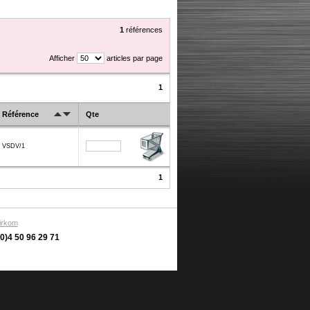
1
références
Afficher
articles par page
1
Référence
Qte
VSDV/1
1
irkom
(0)4 50 96 29 71