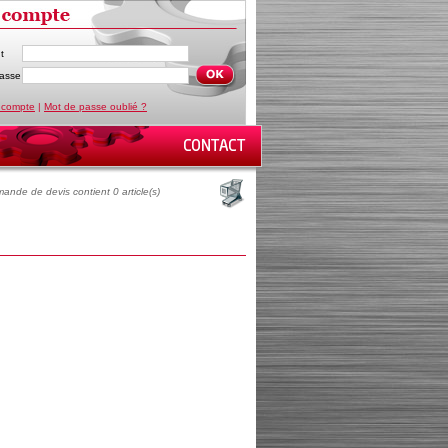
t
asse
 compte
|
Mot de passe oublié ?
ande de devis contient 0 article(s)