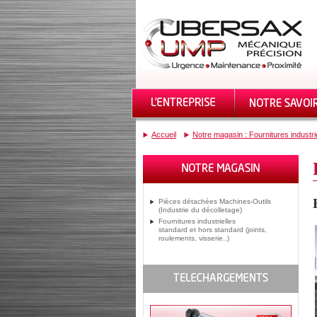
Accueil
Notre magasin : Fournitures industri
Pièces détachées Machines-Outils
(Industrie du décolletage)
Fournitures industrielles
standard et hors standard (joints,
roulements, visserie..)