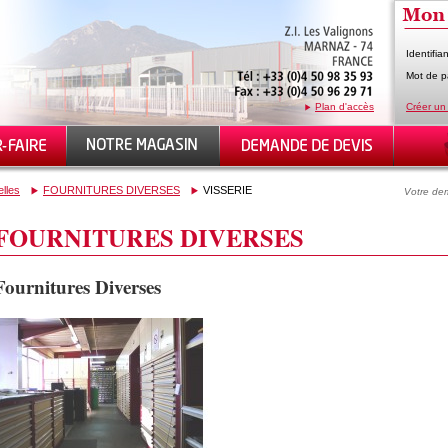
Identifian
Mot de p
Plan d'accès
Créer un
elles
FOURNITURES DIVERSES
VISSERIE
Votre dem
FOURNITURES DIVERSES
Fournitures Diverses