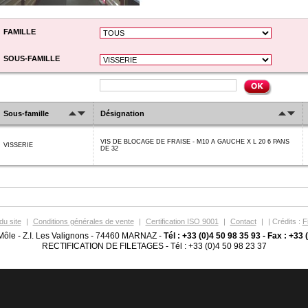
FAMILLE
SOUS-FAMILLE
Sous-famille
Désignation
VIS DE BLOCAGE DE FRAISE - M10 A GAUCHE X L 20 6 PANS
VISSERIE
DE 32
du site
|
Conditions générales de vente
|
Certification ISO 9001
|
Contact
|
| Crédits :
F
Môle - Z.I. Les Valignons - 74460 MARNAZ -
Tél : +33 (0)4 50 98 35 93 - Fax : +33 
RECTIFICATION DE FILETAGES - Tél : +33 (0)4 50 98 23 37